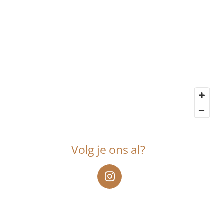
Volg je ons al?
I
n
s
t