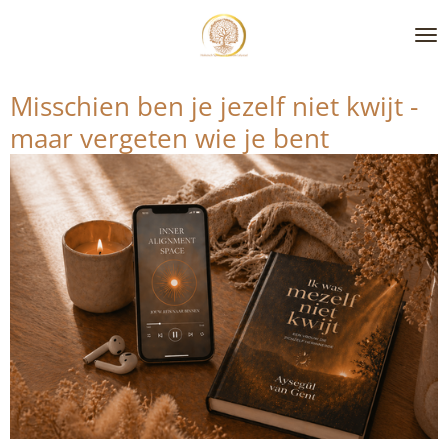
Ga
direct
naar
de
Misschien ben je jezelf niet kwijt -
hoofdinhoud
maar vergeten wie je bent