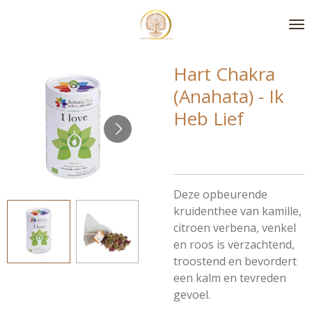
Ga
direct
naar
de
Hart Chakra
hoofdinhoud
(Anahata) - Ik
Heb Lief
Deze opbeurende
kruidenthee van kamille,
citroen verbena, venkel
en roos is verzachtend,
troostend en bevordert
een kalm en tevreden
gevoel.