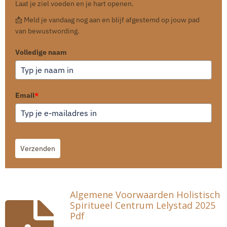
Laat je ziel voeden en je hart openen.
📩 Meld je vandaag nog aan en blijf afgestemd op jouw pad
van bewustwording.
Volledige naam
Email
*
Verzenden
Algemene Voorwaarden Holistisch
Spiritueel Centrum Lelystad 2025
Pdf