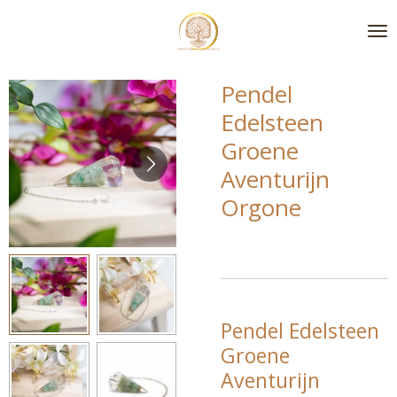
Ga
direct
naar
de
Pendel
hoofdinhoud
Edelsteen
Groene
Aventurijn
Orgone
Pendel Edelsteen
Groene
Aventurijn