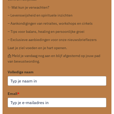
✨ Wat kun je verwachten?
– Levenswijsheid en spirituele inzichten
– Aankondigingen van retraites, workshops en cirkels
– Tips voor balans, healing en persoonlijke groei
– Exclusieve aanbiedingen voor onze nieuwsbrieflezers
Laat je ziel voeden en je hart openen.
📩 Meld je vandaag nog aan en blijf afgestemd op jouw pad
van bewustwording.
Volledige naam
Email
*