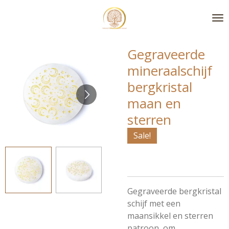
Ga
direct
naar
de
Gegraveerde
hoofdinhoud
mineraalschijf
bergkristal
maan en
sterren
Sale!
Gegraveerde bergkristal
schijf met een
maansikkel en sterren
patroon, om