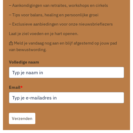
– Aankondigingen van retraites, workshops en cirkels
– Tips voor balans, healing en persoonlijke groei
– Exclusieve aanbiedingen voor onze nieuwsbrieflezers
Laat je ziel voeden en je hart openen.
📩 Meld je vandaag nog aan en blijf afgestemd op jouw pad
van bewustwording.
Volledige naam
Email
*
Verzenden