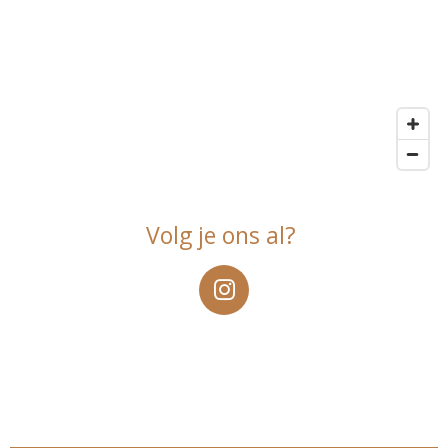
Volg je ons al?
I
n
s
t
a
g
r