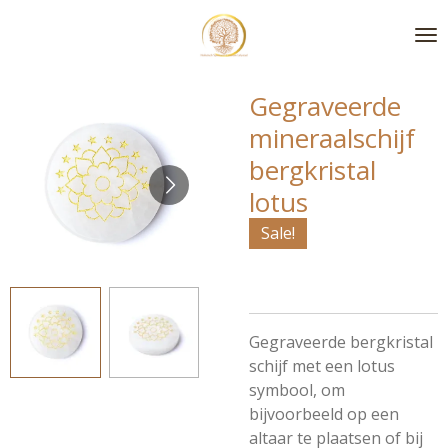
Ga
direct
naar
de
Gegraveerde
hoofdinhoud
mineraalschijf
bergkristal
lotus
Sale!
Gegraveerde bergkristal
schijf met een lotus
symbool, om
bijvoorbeeld op een
altaar te plaatsen of bij