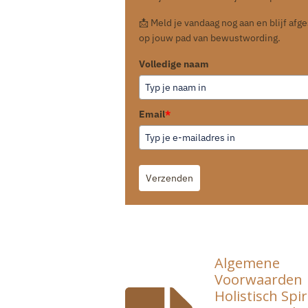
📩 Meld je vandaag nog aan en blijf af
op jouw pad van bewustwording.
Volledige naam
Email
*
Verzenden
Algemene
Voorwaarden
Holistisch Spir