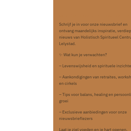
🌿 Blijf verbonden met jouw innerlijke 
Schrijf je in voor onze nieuwsbrief en
ontvang maandelijks inspiratie, verdie
nieuws van Holistisch Spiritueel Cent
Lelystad.
✨ Wat kun je verwachten?
– Levenswijsheid en spirituele inzicht
– Aankondigingen van retraites, works
en cirkels
– Tips voor balans, healing en persoonl
groei
– Exclusieve aanbiedingen voor onze
nieuwsbrieflezers
Laat je ziel voeden en je hart openen.