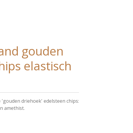
band gouden
hips elastisch
 'gouden driehoek' edelsteen chips:
n amethist.