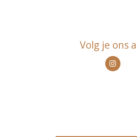
Volg je ons a
I
n
s
t
a
g
r
a
m