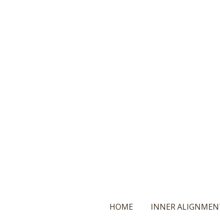
Ga
direct
naar
de
hoofdinhoud
HOME
INNER ALIGNMEN