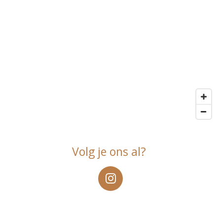
Volg je ons al?
I
n
s
t