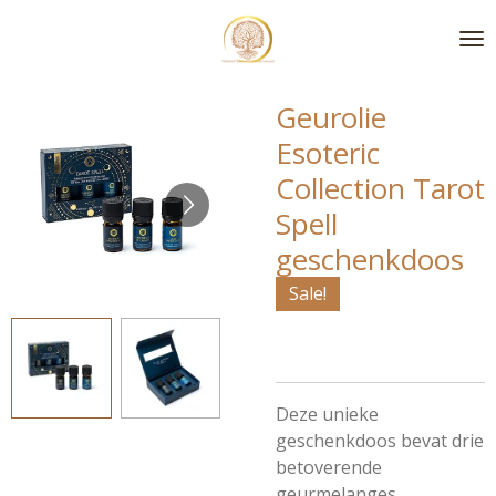
Ga
direct
naar
de
Geurolie
hoofdinhoud
Esoteric
Collection Tarot
Spell
geschenkdoos
Sale!
Deze unieke
geschenkdoos bevat drie
betoverende
geurmelanges