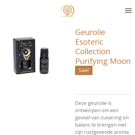
Ga
direct
naar
de
Geurolie
hoofdinhoud
Esoteric
Collection
Purifying Moon
Sale!
Deze geurolie is
ontworpen om een
gevoel van zuivering en
balans te brengen met
zijn rustgevende aroma.