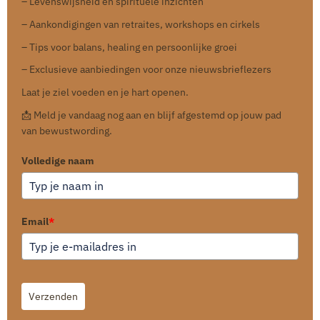
– Levenswijsheid en spirituele inzichten
– Aankondigingen van retraites, workshops en cirkels
– Tips voor balans, healing en persoonlijke groei
– Exclusieve aanbiedingen voor onze nieuwsbrieflezers
Laat je ziel voeden en je hart openen.
📩 Meld je vandaag nog aan en blijf afgestemd op jouw pad
van bewustwording.
Volledige naam
Email
*
Verzenden