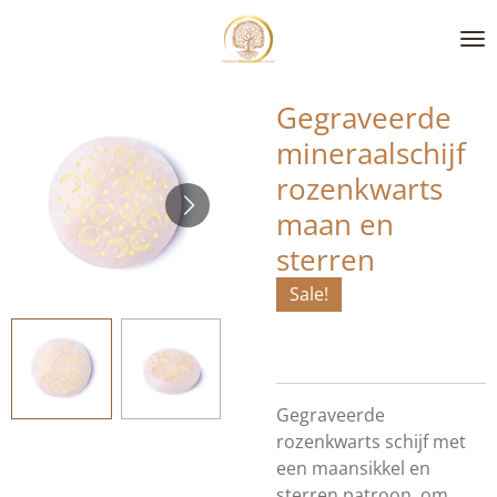
Ga
direct
naar
de
Gegraveerde
hoofdinhoud
mineraalschijf
rozenkwarts
maan en
sterren
Sale!
Gegraveerde
rozenkwarts schijf met
een maansikkel en
sterren patroon, om