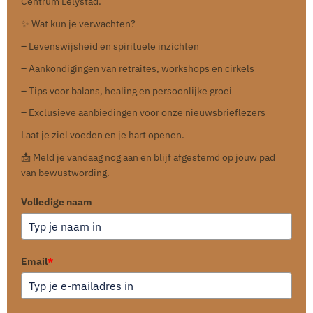
Centrum Lelystad.
✨ Wat kun je verwachten?
– Levenswijsheid en spirituele inzichten
– Aankondigingen van retraites, workshops en cirkels
– Tips voor balans, healing en persoonlijke groei
– Exclusieve aanbiedingen voor onze nieuwsbrieflezers
Laat je ziel voeden en je hart openen.
📩 Meld je vandaag nog aan en blijf afgestemd op jouw pad
van bewustwording.
Volledige naam
Email
*