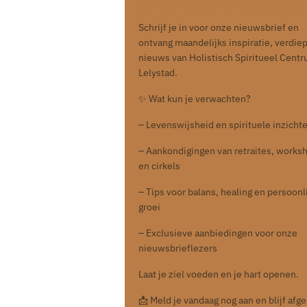
🌿 Blijf verbonden met jouw innerlijke 
Schrijf je in voor onze nieuwsbrief en
ontvang maandelijks inspiratie, verdie
nieuws van Holistisch Spiritueel Cent
Lelystad.
✨ Wat kun je verwachten?
– Levenswijsheid en spirituele inzicht
– Aankondigingen van retraites, works
en cirkels
– Tips voor balans, healing en persoonl
groei
– Exclusieve aanbiedingen voor onze
nieuwsbrieflezers
Laat je ziel voeden en je hart openen.
📩 Meld je vandaag nog aan en blijf af