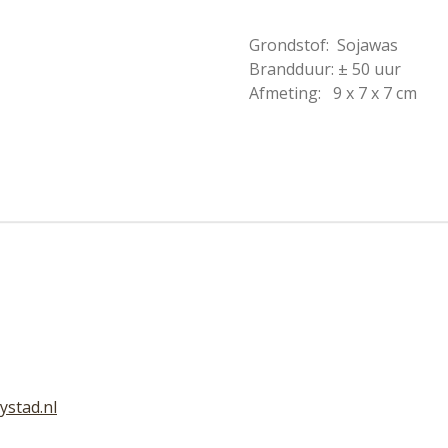
Grondstof:
Sojawas
Brandduur:
± 50 uur
Afmeting:
9 x 7 x 7 cm
ystad.nl