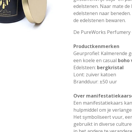
edelstenen. Naar mate de 
edelstenen naar beneden. 
de edelstenen bewaren.
De PureWorks Perfumery co
Productkenmerken
Geurprofiel: Kalmerende 
een koele en casual
boho 
Edelsteen:
bergkristal
Lont: zuiver katoen
Brandduur: ±50 uur
Over manifestatiekaars
Een manifestatiekaars kan 
hulpmiddel om je verlange
Het symboliseert vuur, ee
gebruikt in diverse cultur
in het andere te verandere