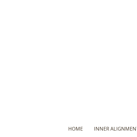
Ga
direct
naar
de
hoofdinhoud
HOME
INNER ALIGNMEN