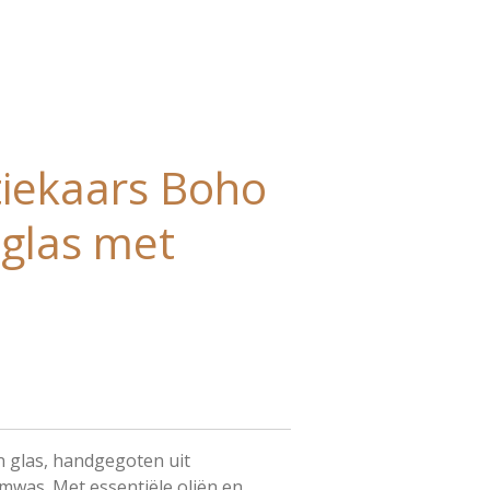
tiekaars Boho
 glas met
n glas, handgegoten uit
almwas. Met essentiële oliën en