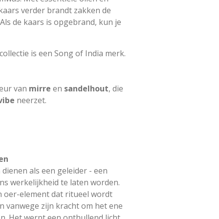
kaars verder brandt zakken de
Als de kaars is opgebrand, kun je
llectie is een Song of India merk.
geur van
mirre
en
sandelhout
, die
vibe
neerzet.
en
dienen als een geleider - een
ns werkelijkheid te laten worden.
n oer-element dat ritueel wordt
en vanwege zijn kracht om het ene
n. Het werpt een onthullend licht