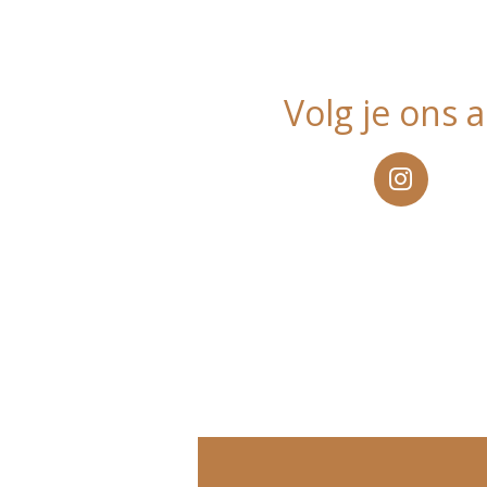
Volg je ons a
I
n
s
t
a
g
r
a
m