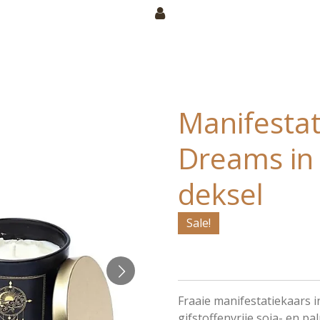
Manifesta
Dreams in
deksel
Sale!
Fraaie manifestatiekaars i
gifstoffenvrije soja- en p