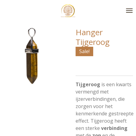
Ga
direct
naar
de
Hanger
hoofdinhoud
Tijgeroog
Sale!
Tijgeroog
is een kwarts
vermengd met
ijzerverbindingen, die
zorgen voor het
kenmerkende gestreepte
effect. Tijgeroog heeft
een sterke
verbinding
met de
zon
en de