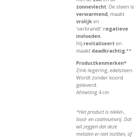
zonnevlecht
. De steen is
verwarmend
, maakt
vrolijk
en
'verbrandt' n
egatieve
invloeden
.
Hij
revitaliseert
en
maakt
daadkrachtig
.**
Productkenmerken*
Zink-legering, edelsteen.
Wordt zonder koord
geleverd.
Afmeting 4 cm
*Het product is nikkel-,
lood- en cadmiumvrij. Dat
wil zeggen dat deze
metalen er niet inzitten, of