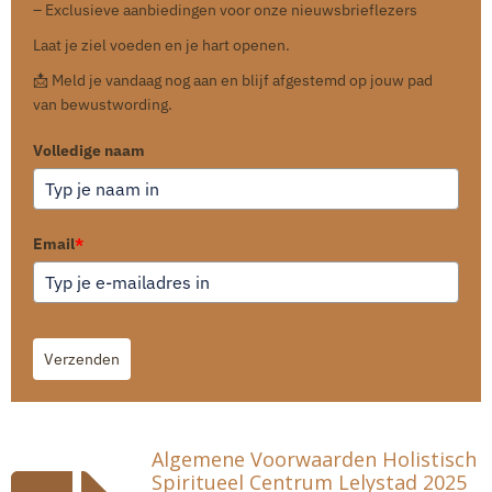
– Exclusieve aanbiedingen voor onze nieuwsbrieflezers
Laat je ziel voeden en je hart openen.
📩 Meld je vandaag nog aan en blijf afgestemd op jouw pad
van bewustwording.
Volledige naam
Email
*
Verzenden
Algemene Voorwaarden Holistisch
Spiritueel Centrum Lelystad 2025