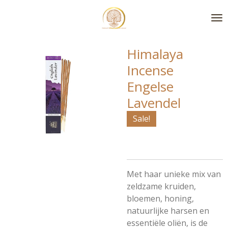
Ga
direct
naar
de
Himalaya
hoofdinhoud
Incense
Engelse
Lavendel
Sale!
Met haar unieke mix van
zeldzame kruiden,
bloemen, honing,
natuurlijke harsen en
essentiële oliën, is de