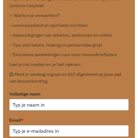
Centrum Lelystad.
✨ Wat kun je verwachten?
– Levenswijsheid en spirituele inzichten
– Aankondigingen van retraites, workshops en cirkels
– Tips voor balans, healing en persoonlijke groei
– Exclusieve aanbiedingen voor onze nieuwsbrieflezers
Laat je ziel voeden en je hart openen.
📩 Meld je vandaag nog aan en blijf afgestemd op jouw pad
van bewustwording.
Volledige naam
Email
*