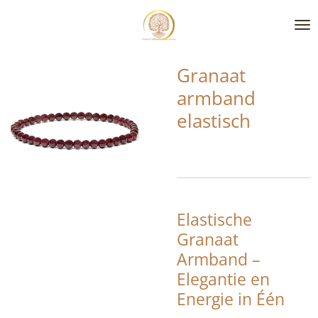
Ga
direct
naar
de
Granaat
hoofdinhoud
armband
elastisch
Elastische
Granaat
Armband –
Elegantie en
Energie in Één