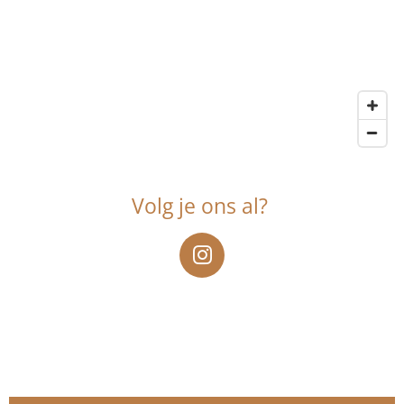
Volg je ons al?
I
n
s
t
a
g
r