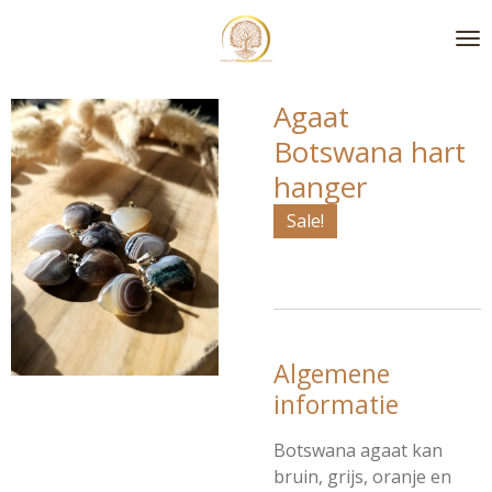
Ga
direct
naar
de
Agaat
hoofdinhoud
Botswana hart
hanger
Sale!
Algemene
informatie
Botswana agaat kan
bruin, grijs, oranje en