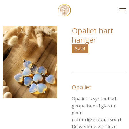
Ga
direct
naar
de
Opaliet hart
hoofdinhoud
hanger
Sale!
Opaliet
Opaliet is synthetisch
geopaliseerd glas en
geen
natuurlijke
opaal
soort.
De werking van deze