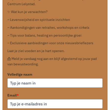
Centrum Lelystad.
✨ Wat kun je verwachten?
– Levenswijsheid en spirituele inzichten
– Aankondigingen van retraites, workshops en cirkels
– Tips voor balans, healing en persoonlijke groei
– Exclusieve aanbiedingen voor onze nieuwsbrieflezers
Laat je ziel voeden en je hart openen.
📩 Meld je vandaag nog aan en blijf afgestemd op jouw pad
van bewustwording.
Volledige naam
Email
*