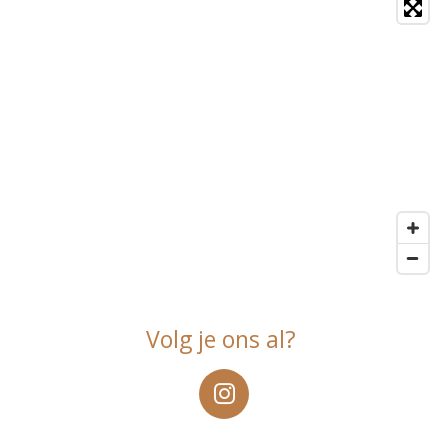
Volg je ons al?
I
n