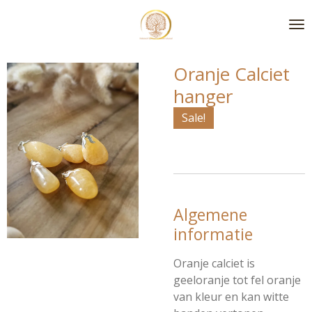
Ga
direct
naar
de
Oranje Calciet
hoofdinhoud
hanger
Sale!
Algemene
informatie
Oranje calciet is
geeloranje tot fel oranje
van kleur en kan witte