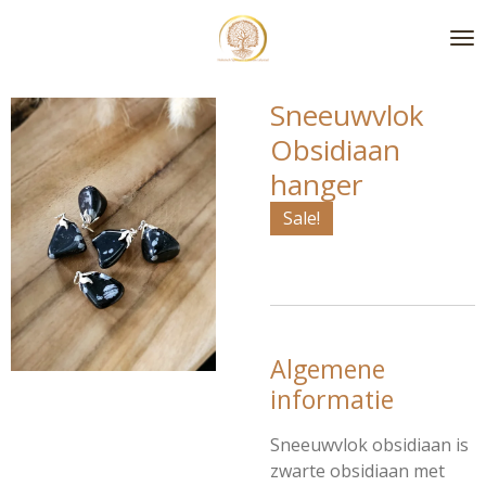
Ga
direct
naar
de
Sneeuwvlok
hoofdinhoud
Obsidiaan
hanger
Sale!
Algemene
informatie
Sneeuwvlok obsidiaan is
zwarte obsidiaan met