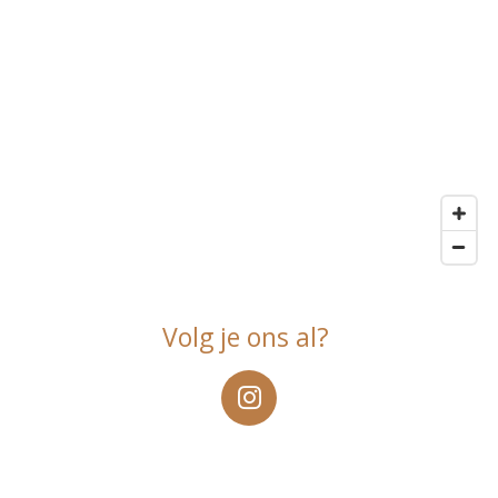
Volg je ons al?
I
n
s
t