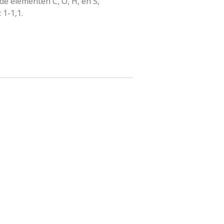
de elementen C, O, H, en S,
 1-1,1.