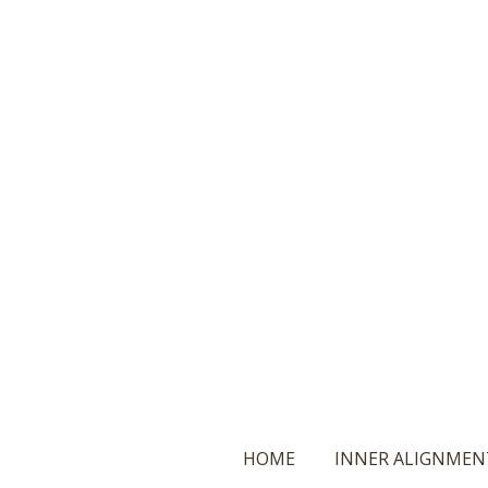
Ga
direct
naar
de
hoofdinhoud
HOME
INNER ALIGNMEN