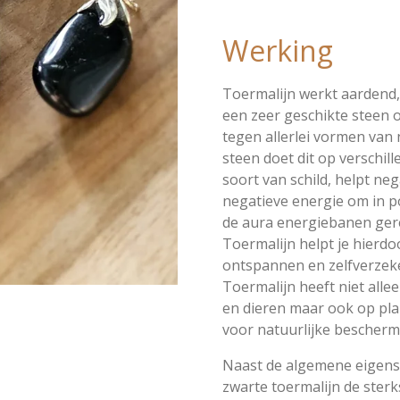
Werking
Toermalijn werkt aardend,
een zeer geschikte steen 
tegen allerlei vormen van 
steen doet dit op verschil
soort van schild, helpt ne
negatieve energie om in p
de aura energiebanen gere
Toermalijn helpt je hierdo
ontspannen en zelfverze
Toermalijn heeft niet all
en dieren maar ook op pl
voor natuurlijke beschermi
Naast de algemene eigens
zwarte toermalijn de ste