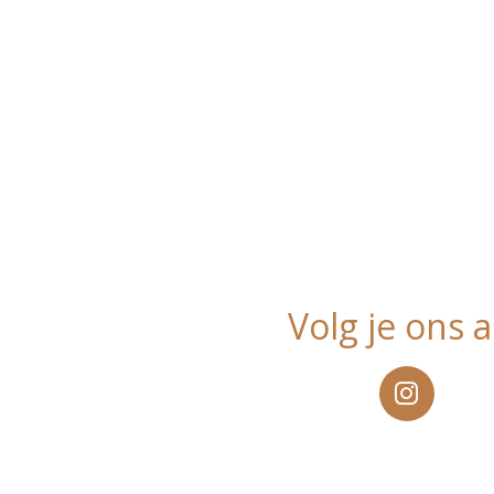
Volg je ons a
I
n
s
t