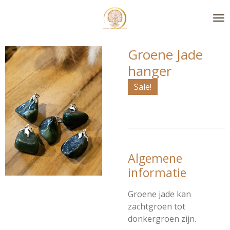
Ga
direct
naar
de
Groene Jade
hoofdinhoud
hanger
Sale!
Algemene
informatie
Groene jade kan
zachtgroen tot
donkergroen zijn.