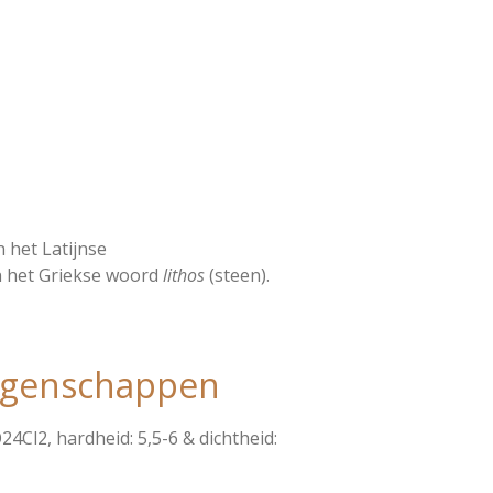
 het Latijnse
n het Griekse woord
lithos
(steen).
igenschappen
4Cl2, hardheid: 5,5-6 & dichtheid: