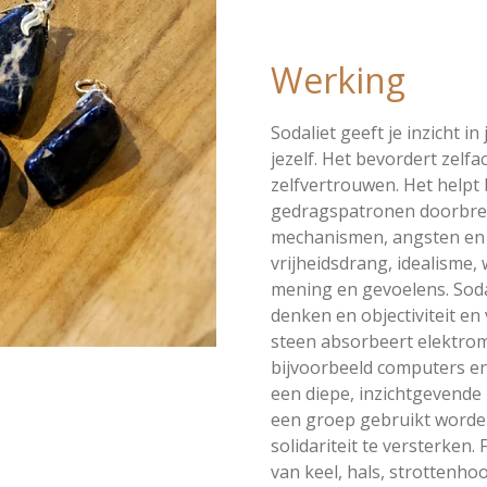
Werking
Sodaliet geeft je inzicht in
jezelf. Het bevordert zelfa
zelfvertrouwen. Het helpt
gedragspatronen doorbrek
mechanismen, angsten en 
vrijheidsdrang, idealisme,
mening en gevoelens. Sodal
denken en objectiviteit en 
steen absorbeert elektrom
bijvoorbeeld computers en
een diepe, inzichtgevende 
een groep gebruikt word
solidariteit te versterken. 
van keel, hals, strottenh