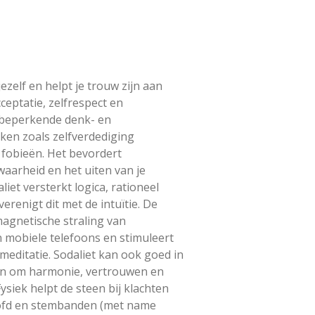
 jezelf en helpt je trouw zijn aan
cceptatie, zelfrespect en
 beperkende denk- en
en zoals zelfverdediging
fobieën. Het bevordert
 waarheid en het uiten van je
iet versterkt logica, rationeel
verenigt dit met de intuïtie. De
agnetische straling van
 mobiele telefoons en stimuleert
meditatie. Sodaliet kan ook goed in
en om harmonie, vertrouwen en
Fysiek helpt de steen bij klachten
oofd en stembanden (met name