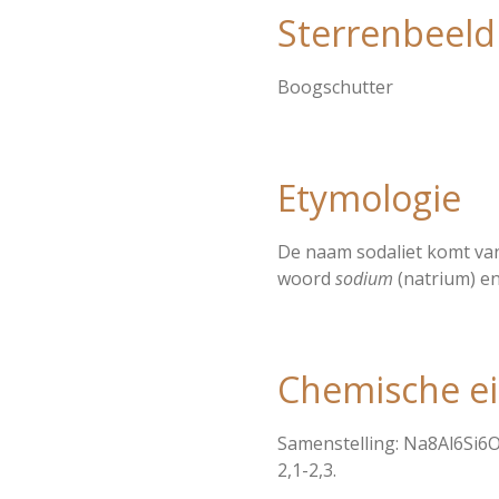
Sterrenbeeld
Boogschutter
Etymologie
De naam sodaliet komt van
woord
sodium
(natrium) e
Chemische e
Samenstelling: Na8Al6Si6O2
2,1-2,3.