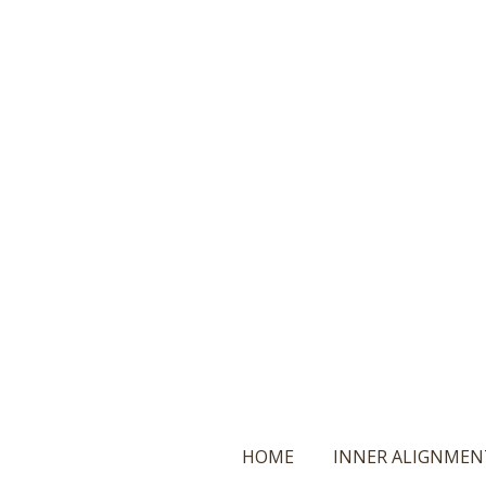
Ga
direct
naar
de
hoofdinhoud
HOME
INNER ALIGNMEN