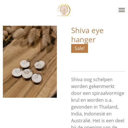
Ga
direct
naar
de
Shiva eye
hoofdinhoud
hanger
Sale!
Shiva oog schelpen
worden gekenmerkt
door een spiraalvormige
krul en worden o.a.
gevonden in Thailand,
India, Indonesië en
Australië. Het is een deel
bij de opening van de