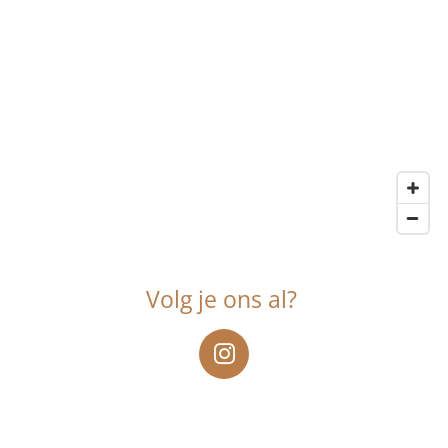
Volg je ons al?
I
n
s
t