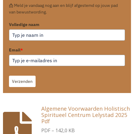
📩 Meld je vandaag nog aan en blijf afgestemd op jouw pad
van bewustwording.
Volledige naam
Email
*
Verzenden
Algemene Voorwaarden Holistisch
Spiritueel Centrum Lelystad 2025
Pdf
PDF – 142,0 KB