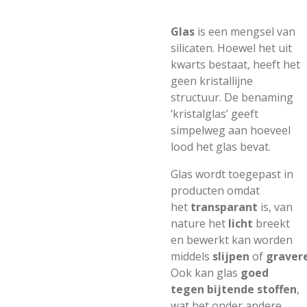
Glas
is een mengsel van
silicaten. Hoewel het uit
kwarts bestaat, heeft het
geen kristallijne
structuur. De benaming
‘kristalglas’ geeft
simpelweg aan hoeveel
lood het glas bevat.
Glas wordt toegepast in
producten omdat
het
transparant
is, van
nature het
licht
breekt
en bewerkt kan worden
middels
slijpen
of
graver
Ook kan glas
goed
tegen bijtende stoffen
,
wat het onder andere