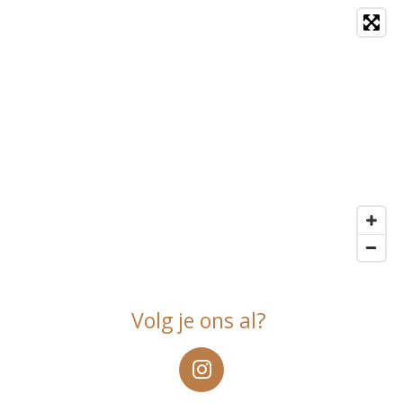
Volg je ons al?
I
n