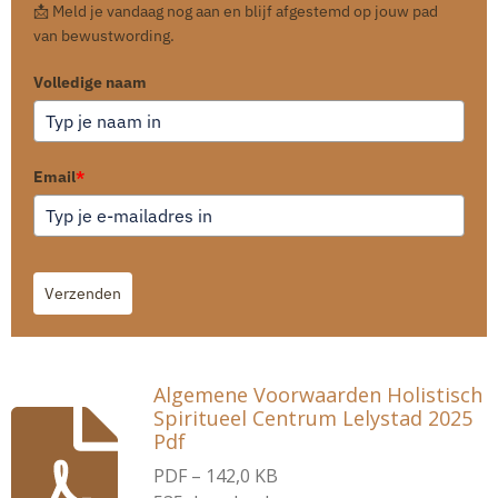
📩 Meld je vandaag nog aan en blijf afgestemd op jouw pad
van bewustwording.
Volledige naam
Email
*
Verzenden
Algemene Voorwaarden Holistisch
Spiritueel Centrum Lelystad 2025
Pdf
PDF – 142,0 KB