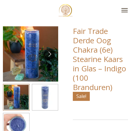
Ga
direct
naar
de
Fair Trade
hoofdinhoud
Derde Oog
Chakra (6e)
Stearine Kaars
in Glas – Indigo
(100
Branduren)
Sale!