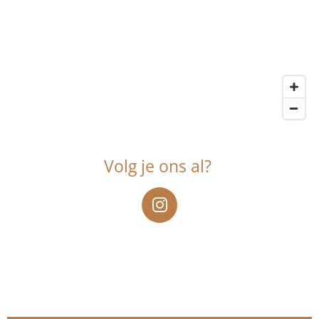
Volg je ons al?
I
n
s
t
a
g
r