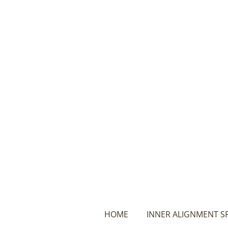
Ga
direct
naar
de
hoofdinhoud
HOME
INNER ALIGNMENT S