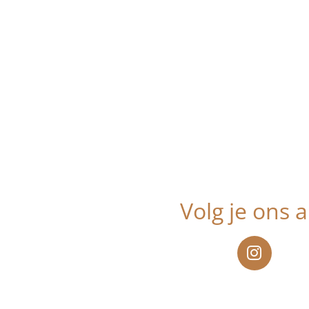
Volg je ons a
I
n
s