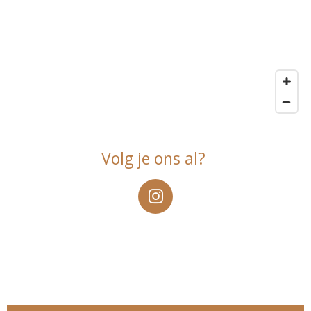
Volg je ons al?
I
n
s
t
a
g
r