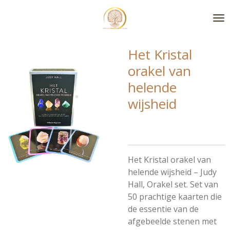
Ga
direct
naar
de
Het Kristal
hoofdinhoud
orakel van
helende
wijsheid
Het Kristal orakel van
helende wijsheid – Judy
Hall, Orakel set. Set van
50 prachtige kaarten die
de essentie van de
afgebeelde stenen met