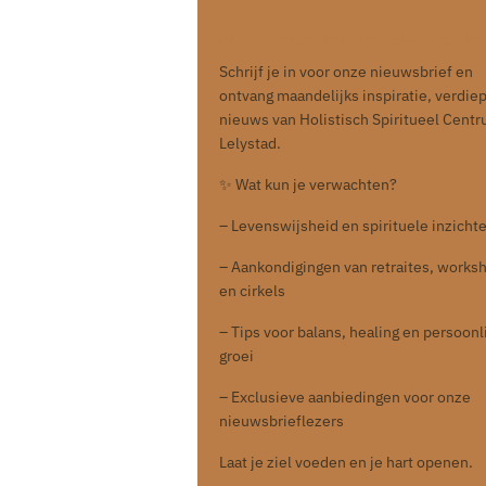
🌿 Blijf verbonden met jouw innerlijke 
Schrijf je in voor onze nieuwsbrief en
ontvang maandelijks inspiratie, verdie
nieuws van Holistisch Spiritueel Cent
Lelystad.
✨ Wat kun je verwachten?
– Levenswijsheid en spirituele inzicht
– Aankondigingen van retraites, works
en cirkels
– Tips voor balans, healing en persoonl
groei
– Exclusieve aanbiedingen voor onze
nieuwsbrieflezers
Laat je ziel voeden en je hart openen.