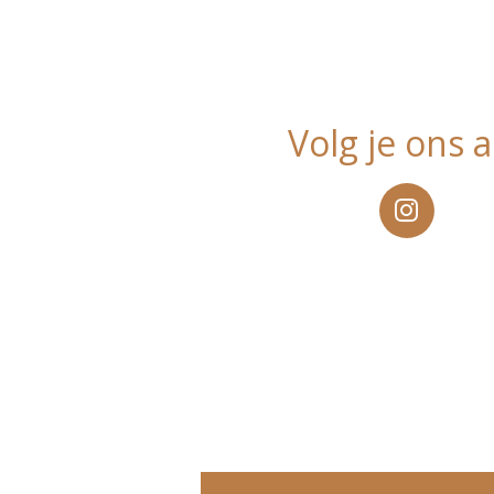
Volg je ons a
I
n
s
t
a
g
r
a
m