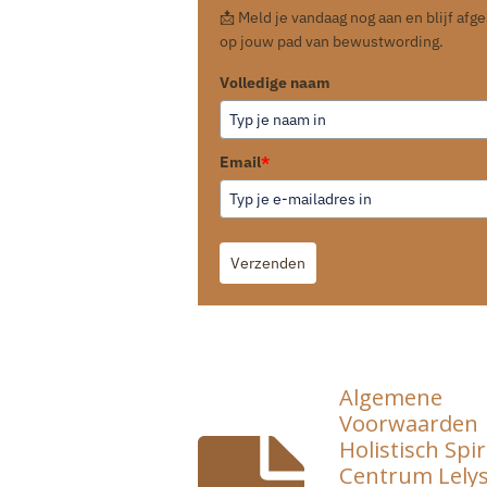
📩 Meld je vandaag nog aan en blijf af
op jouw pad van bewustwording.
Volledige naam
Email
*
Verzenden
Algemene
Voorwaarden
Holistisch Spir
Centrum Lely