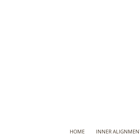
Ga
direct
naar
de
hoofdinhoud
HOME
INNER ALIGNMEN