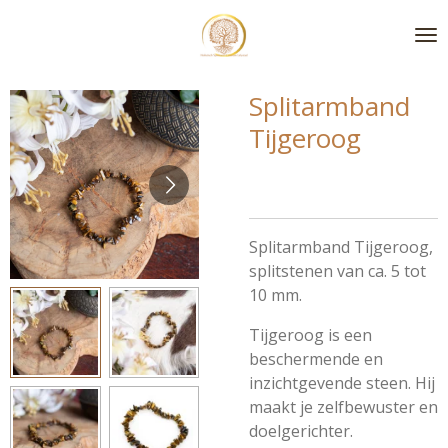
Ga
direct
naar
de
Splitarmband
hoofdinhoud
Tijgeroog
Splitarmband Tijgeroog,
splitstenen van ca. 5 tot
10 mm.
Tijgeroog is een
beschermende en
inzichtgevende steen. Hij
maakt je zelfbewuster en
doelgerichter.