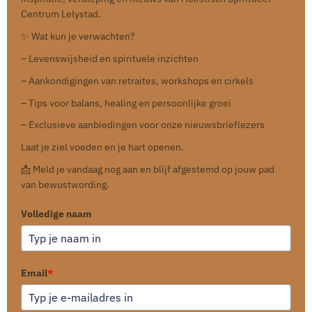
Centrum Lelystad.
✨ Wat kun je verwachten?
– Levenswijsheid en spirituele inzichten
– Aankondigingen van retraites, workshops en cirkels
– Tips voor balans, healing en persoonlijke groei
– Exclusieve aanbiedingen voor onze nieuwsbrieflezers
Laat je ziel voeden en je hart openen.
📩 Meld je vandaag nog aan en blijf afgestemd op jouw pad
van bewustwording.
Volledige naam
Email
*