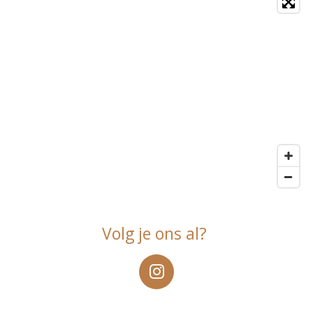
Volg je ons al?
I
n
s