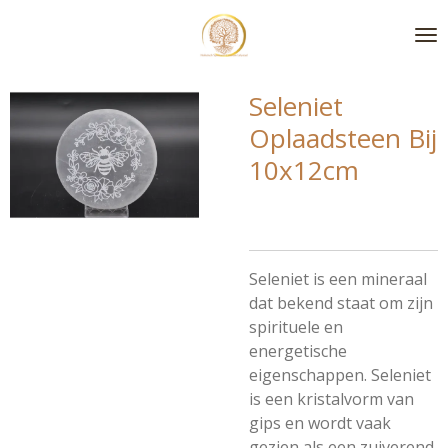
Ga
direct
naar
de
Seleniet
hoofdinhoud
Oplaadsteen Bij
10x12cm
Seleniet is een mineraal
dat bekend staat om zijn
spirituele en
energetische
eigenschappen. Seleniet
is een kristalvorm van
gips en wordt vaak
gezien als een zuiverend