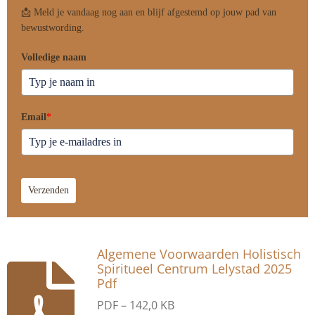
📩 Meld je vandaag nog aan en blijf afgestemd op jouw pad van
bewustwording.
Volledige naam
Email
*
Verzenden
Algemene Voorwaarden Holistisch
Spiritueel Centrum Lelystad 2025
Pdf
PDF – 142,0 KB