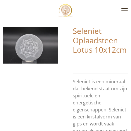
Ga
direct
naar
de
Seleniet
hoofdinhoud
Oplaadsteen
Lotus 10x12cm
Seleniet is een mineraal
dat bekend staat om zijn
spirituele en
energetische
eigenschappen. Seleniet
is een kristalvorm van
gips en wordt vaak
gezien als een zuiverend