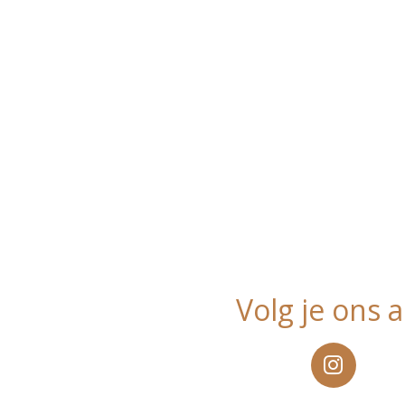
Volg je ons a
I
n