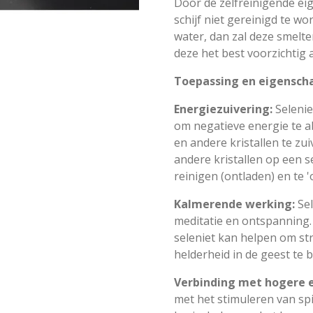
Door de zelfreinigende ei
schijf niet gereinigd te wo
water, dan zal deze smelten
deze het best voorzichtig
Toepassing en eigensch
Energiezuivering:
Seleni
om negatieve energie te 
en andere kristallen te z
andere kristallen op een s
reinigen (ontladen) en te 
Kalmerende werking:
Se
meditatie en ontspanning
seleniet kan helpen om st
helderheid in de geest te 
Verbinding met hogere 
met het stimuleren van spi