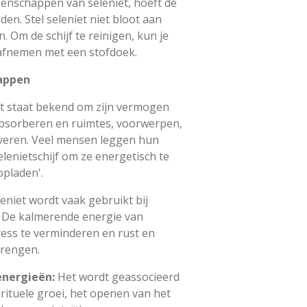
genschappen van seleniet, hoeft de
rden. Stel seleniet niet bloot aan
. Om de schijf te reinigen, kun je
 afnemen met een stofdoek.
appen
et staat bekend om zijn vermogen
absorberen en ruimtes, voorwerpen,
uiveren. Veel mensen leggen hun
elenietschijf om ze energetisch te
'opladen'.
leniet wordt vaak gebruikt bij
. De kalmerende energie van
ress te verminderen en rust en
brengen.
energieën:
Het wordt geassocieerd
rituele groei, het openen van het