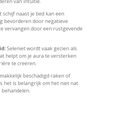
eren van intuïtie.
t schijf naast je bed kan een
g bevorderen door negatieve
te vervangen door een rustgevende
id:
Seleniet wordt vaak gezien als
at helpt om je aura te versterken
ère te creëren.
emakkelijk beschadigd raken of
s het is belangrijk om het niet nat
e behandelen.