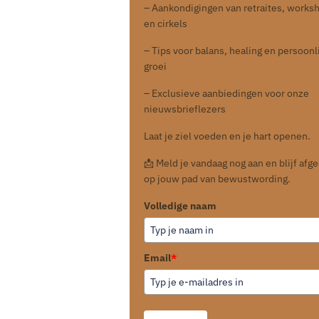
– Aankondigingen van retraites, works
en cirkels
– Tips voor balans, healing en persoonl
groei
– Exclusieve aanbiedingen voor onze
nieuwsbrieflezers
Laat je ziel voeden en je hart openen.
📩 Meld je vandaag nog aan en blijf af
op jouw pad van bewustwording.
Volledige naam
Email
*