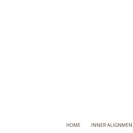
Ga
direct
naar
de
hoofdinhoud
HOME
INNER ALIGNMEN