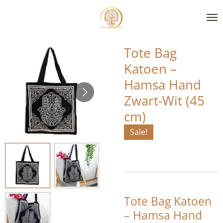
Ga
direct
naar
de
Tote Bag
hoofdinhoud
Katoen –
Hamsa Hand
Zwart-Wit (45
cm)
Sale!
Tote Bag Katoen
– Hamsa Hand