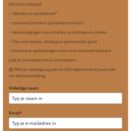
Centrum Lelystad.
✨ Wat kun je verwachten?
– Levenswijsheid en spirituele inzichten
– Aankondigingen van retraites, workshops en cirkels
– Tips voor balans, healing en persoonlijke groei
– Exclusieve aanbiedingen voor onze nieuwsbrieflezers
Laat je ziel voeden en je hart openen.
📩 Meld je vandaag nog aan en blijf afgestemd op jouw pad
van bewustwording.
Volledige naam
Email
*