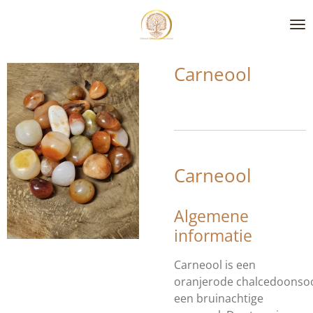
Ga
direct
naar
de
Carneool
hoofdinhoud
Carneool
Algemene
informatie
Carneool is een
oranjerode chalcedoonsoor
een bruinachtige