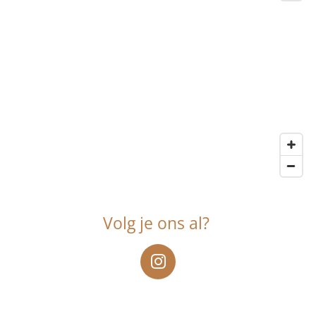
Volg je ons al?
I
n
s