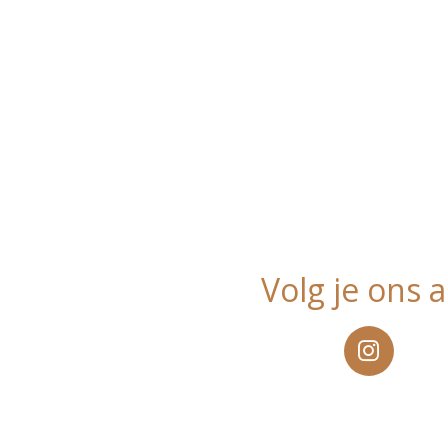
Volg je ons a
I
n
s
t