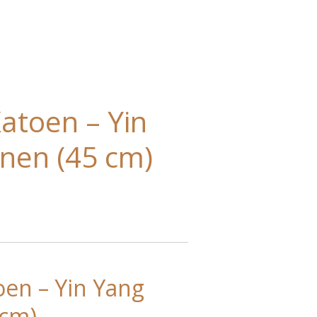
atoen – Yin
jnen (45 cm)
oen – Yin Yang
 cm)