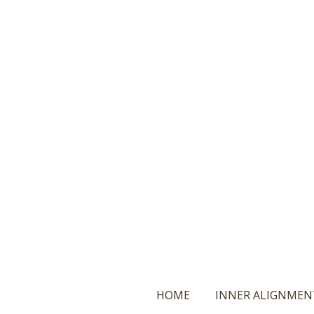
Ga
direct
naar
de
hoofdinhoud
HOME
INNER ALIGNMEN