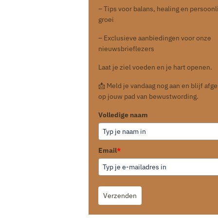
– Tips voor balans, healing en persoonl
groei
– Exclusieve aanbiedingen voor onze
nieuwsbrieflezers
Laat je ziel voeden en je hart openen.
📩 Meld je vandaag nog aan en blijf af
op jouw pad van bewustwording.
Volledige naam
Email
*
Verzenden