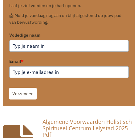
Laat je ziel voeden en je hart openen.
📩 Meld je vandaag nog aan en blijf afgestemd op jouw pad
van bewustwording.
Volledige naam
Email
*
Verzenden
Algemene Voorwaarden Holistisch
Spiritueel Centrum Lelystad 2025
Pdf