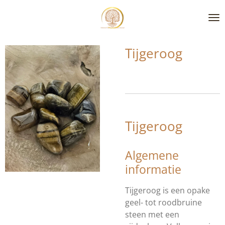
Ga
direct
naar
de
Tijgeroog
hoofdinhoud
Tijgeroog
Algemene
informatie
Tijgeroog is een opake
geel- tot roodbruine
steen met een