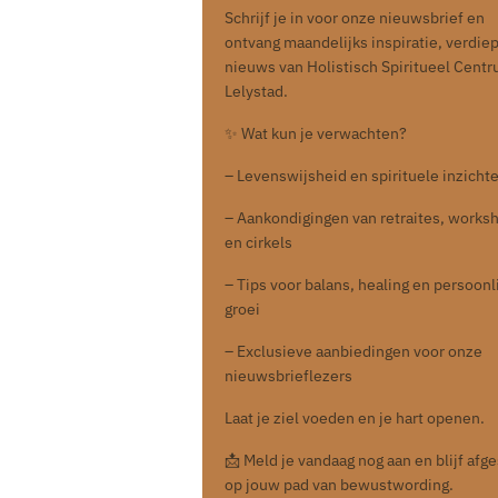
Schrijf je in voor onze nieuwsbrief en
ontvang maandelijks inspiratie, verdie
nieuws van Holistisch Spiritueel Cent
Lelystad.
✨ Wat kun je verwachten?
– Levenswijsheid en spirituele inzicht
– Aankondigingen van retraites, works
en cirkels
– Tips voor balans, healing en persoonl
groei
– Exclusieve aanbiedingen voor onze
nieuwsbrieflezers
Laat je ziel voeden en je hart openen.
📩 Meld je vandaag nog aan en blijf af
op jouw pad van bewustwording.