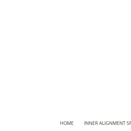
Ga
direct
naar
de
hoofdinhoud
HOME
INNER ALIGNMENT S