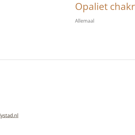
Opaliet c
hak
Allemaal
lystad.nl