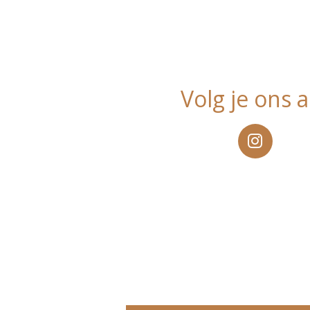
Volg je ons a
I
n
s
t
a
g
r
a
m