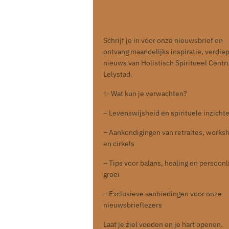
🌿 Blijf verbonden met jouw innerlijke 
Schrijf je in voor onze nieuwsbrief en
ontvang maandelijks inspiratie, verdie
nieuws van Holistisch Spiritueel Cent
Lelystad.
✨ Wat kun je verwachten?
– Levenswijsheid en spirituele inzicht
– Aankondigingen van retraites, works
en cirkels
– Tips voor balans, healing en persoonl
groei
– Exclusieve aanbiedingen voor onze
nieuwsbrieflezers
Laat je ziel voeden en je hart openen.