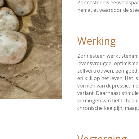
Zonnesteenis eenveldspaat
hematiet waardoor de steen 
Werking
Zonnesteen werkt stemmin
levensvreugde, optimisme,
zelfvertrouwen, een goed 
en kijk op het leven. Het i
vormen van depressie, m
variant. Daarnaast stimul
vermogen van het lichaam 
chronische keelpijn, maa
Verzorging