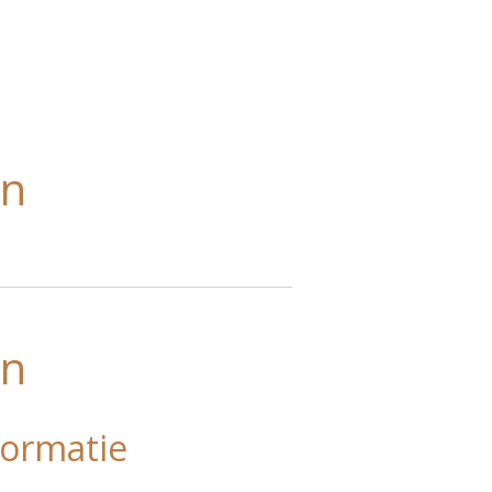
en
en
ormatie