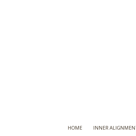
Ga
direct
naar
de
hoofdinhoud
HOME
INNER ALIGNMEN