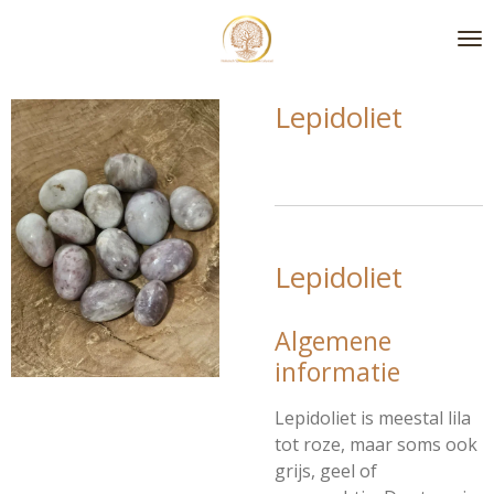
Ga
direct
naar
de
Lepidoliet
hoofdinhoud
Lepidoliet
Algemene
informatie
Lepidoliet is meestal lila
tot roze, maar soms ook
grijs, geel of