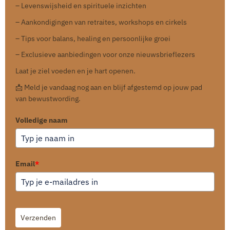
– Levenswijsheid en spirituele inzichten
– Aankondigingen van retraites, workshops en cirkels
– Tips voor balans, healing en persoonlijke groei
– Exclusieve aanbiedingen voor onze nieuwsbrieflezers
Laat je ziel voeden en je hart openen.
📩 Meld je vandaag nog aan en blijf afgestemd op jouw pad
van bewustwording.
Volledige naam
Email
*
Verzenden