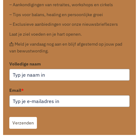
– Aankondigingen van retraites, workshops en cirkels
– Tips voor balans, healing en persoonlijke groei
– Exclusieve aanbiedingen voor onze nieuwsbrieflezers
Laat je ziel voeden en je hart openen.
📩 Meld je vandaag nog aan en blijf afgestemd op jouw pad
van bewustwording.
Volledige naam
Email
*
Verzenden