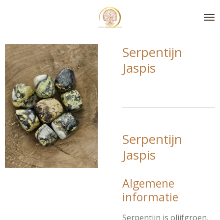
Ga
direct
naar
de
Serpentijn
hoofdinhoud
Jaspis
Serpentijn
Jaspis
Algemene
informatie
Serpentijn is olijfgroen,