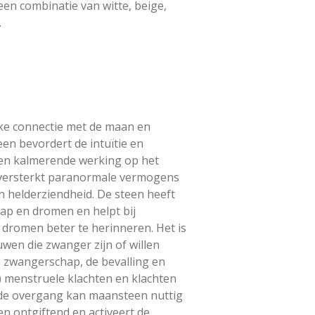
en combinatie van witte, beige,
.
ke connectie met de maan en
een bevordert de intuïtie en
een kalmerende werking op het
versterkt paranormale vermogens
 helderziendheid. De steen heeft
aap en dromen en helpt bij
 dromen beter te herinneren. Het is
wen die zwanger zijn of willen
 zwangerschap, de bevalling en
) menstruele klachten en klachten
s de overgang kan maansteen nuttig
en ontgiftend en activeert de