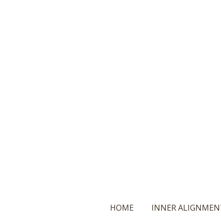
Ga
direct
naar
de
hoofdinhoud
HOME
INNER ALIGNMEN