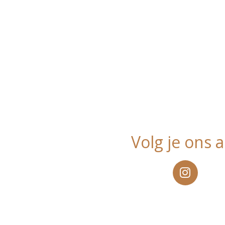
Volg je ons a
I
n
s
t