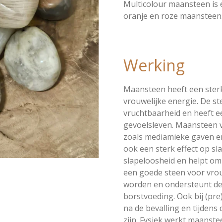
Multicolour maansteen is e
oranje en roze maansteen
Werking
Maansteen heeft een ster
vrouwelijke energie. De st
vruchtbaarheid en heeft 
gevoelsleven. Maansteen 
zoals mediamieke gaven en
ook een sterk effect op sl
slapeloosheid en helpt om
een goede steen voor vrou
worden en ondersteunt de
borstvoeding. Ook bij (pre
na de bevalling en tijden
zijn. Fysiek werkt maanste