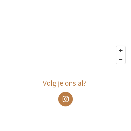
Volg je ons al?
I
n
s
t
a