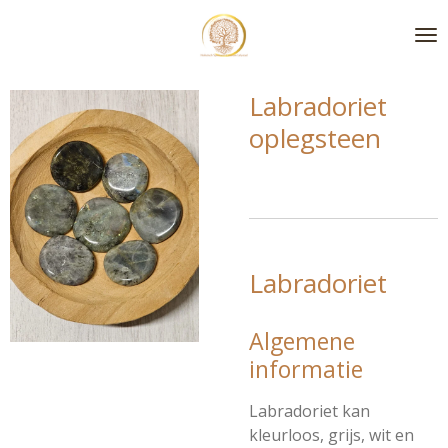
Ga
direct
naar
de
Labradoriet
hoofdinhoud
oplegsteen
Labradoriet
Algemene
informatie
Labradoriet kan
kleurloos, grijs, wit en