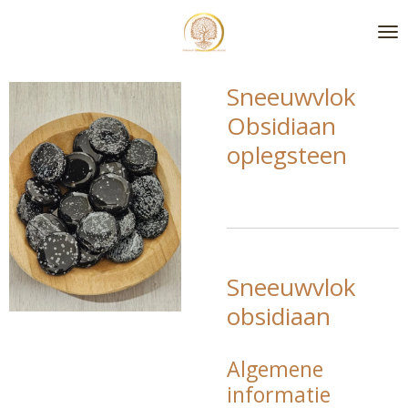
Ga
direct
naar
de
Sneeuwvlok
hoofdinhoud
Obsidiaan
oplegsteen
Sneeuwvlok
obsidiaan
Algemene
informatie