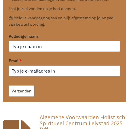
Laat je ziel voeden en je hart openen.
📩 Meld je vandaag nog aan en blijf afgestemd op jouw pad
van bewustwording.
Volledige naam
Email
*
Verzenden
Algemene Voorwaarden Holistisch
Spiritueel Centrum Lelystad 2025