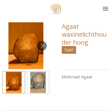
Ga
direct
naar
de
Agaat
hoofdinhoud
waxinelichthou
der hoog
Sale!
Materiaal: Agaat