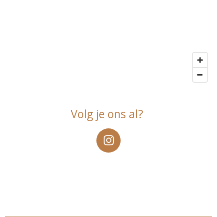
Volg je ons al?
I
n
s
t
a
g
r