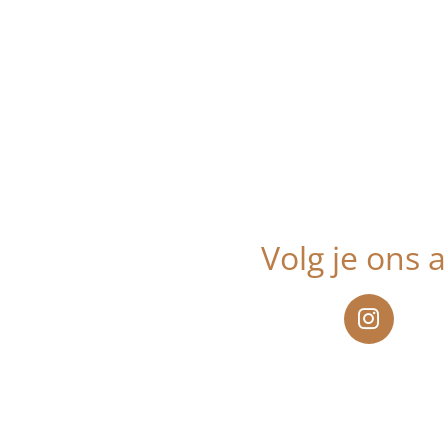
Volg je ons a
I
n
s
t
a