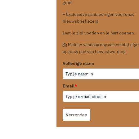
groei
– Exclusieve aanbiedingen voor onze
nieuwsbrieflezers
Laat je ziel voeden en je hart openen.
📩 Meld je vandaag nog aan en blijf af
op jouw pad van bewustwording.
Volledige naam
Email
*
Verzenden