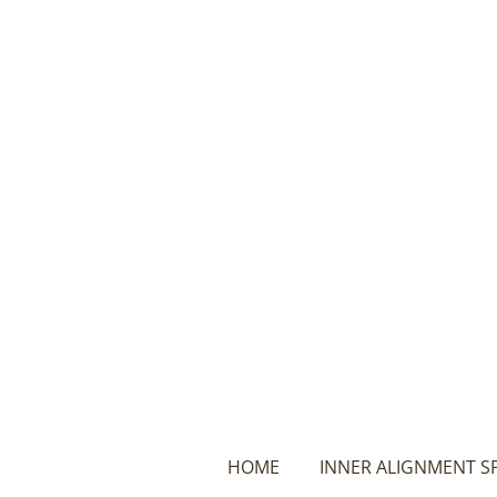
Ga
direct
naar
de
hoofdinhoud
HOME
INNER ALIGNMENT S