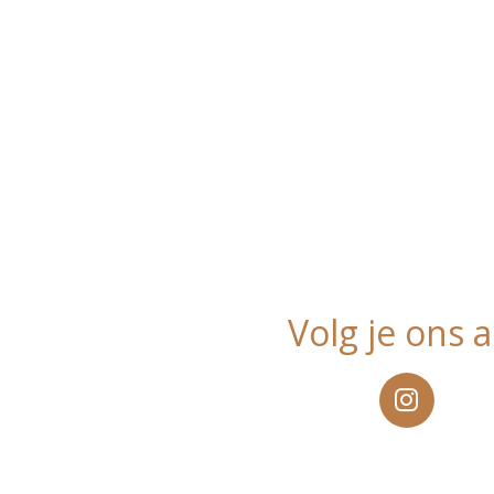
Volg je ons a
I
n
s
t