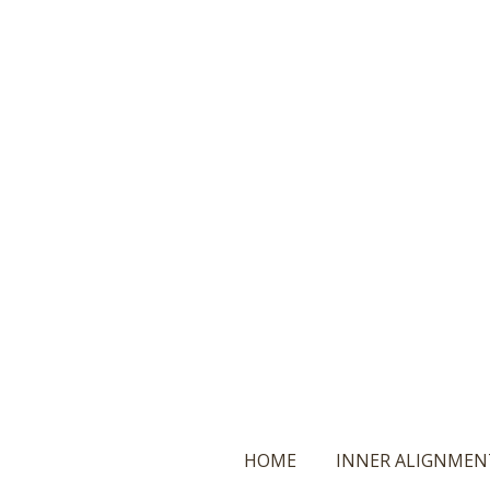
Ga
direct
naar
de
hoofdinhoud
HOME
INNER ALIGNMEN