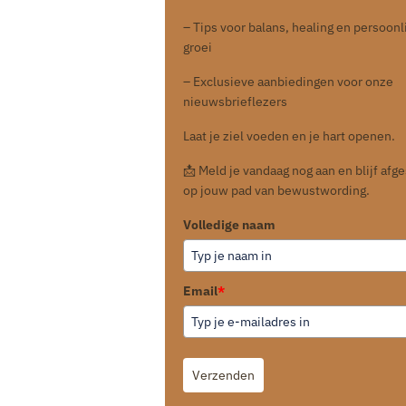
– Tips voor balans, healing en persoonl
groei
– Exclusieve aanbiedingen voor onze
nieuwsbrieflezers
Laat je ziel voeden en je hart openen.
📩 Meld je vandaag nog aan en blijf af
op jouw pad van bewustwording.
Volledige naam
Email
*
Verzenden