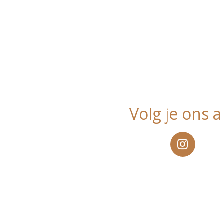
Volg je ons a
I
n
s
t
a
g
r