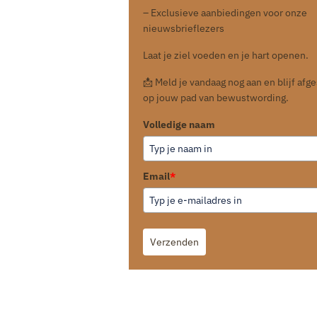
– Exclusieve aanbiedingen voor onze
nieuwsbrieflezers
Laat je ziel voeden en je hart openen.
📩 Meld je vandaag nog aan en blijf af
op jouw pad van bewustwording.
Volledige naam
Email
*
Verzenden