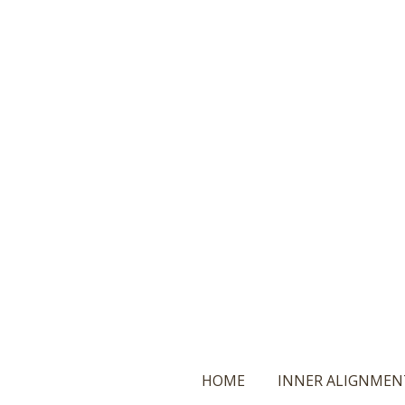
Ga
direct
naar
de
hoofdinhoud
HOME
INNER ALIGNMEN