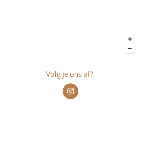
Volg je ons al?
I
n
s
t
a
g
r