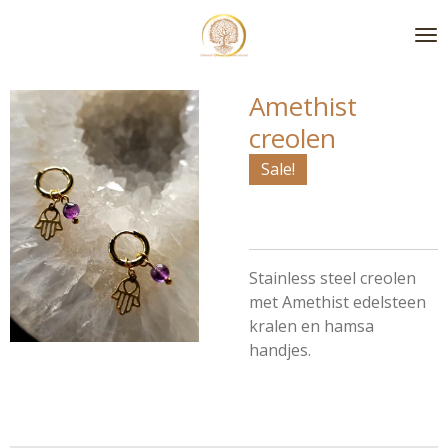
Ga
direct
naar
de
Amethist
hoofdinhoud
creolen
Sale!
Stainless steel creolen
met Amethist edelsteen
kralen en hamsa
handjes.